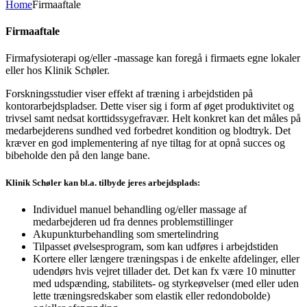
Home
Firmaaftale
Firmaaftale
Firmafysioterapi og/eller -massage kan foregå i firmaets egne lokaler
eller hos Klinik Schøler.
Forskningsstudier viser effekt af træning i arbejdstiden på
kontorarbejdspladser. Dette viser sig i form af øget produktivitet og
trivsel samt nedsat korttidssygefravær. Helt konkret kan det måles på
medarbejderens sundhed ved forbedret kondition og blodtryk. Det
kræver en god implementering af nye tiltag for at opnå succes og
bibeholde den på den lange bane.
Klinik Schøler kan bl.a. tilbyde jeres arbejdsplads:
Individuel manuel behandling og/eller massage af
medarbejderen ud fra dennes problemstillinger
Akupunkturbehandling som smertelindring
Tilpasset øvelsesprogram, som kan udføres i arbejdstiden
Kortere eller længere træningspas i de enkelte afdelinger, eller
udendørs hvis vejret tillader det. Det kan fx være 10 minutter
med udspænding, stabilitets- og styrke­øvelser (med eller uden
lette træningsredskaber som elastik eller redondobolde)