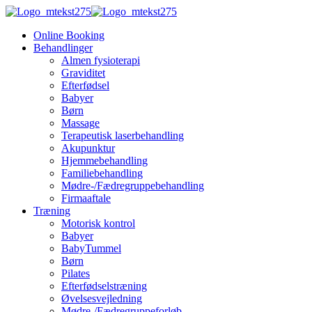
Online Booking
Behandlinger
Almen fysioterapi
Graviditet
Efterfødsel
Babyer
Børn
Massage
Terapeutisk laserbehandling
Akupunktur
Hjemmebehandling
Familiebehandling
Mødre-/Fædregruppebehandling
Firmaaftale
Træning
Motorisk kontrol
Babyer
BabyTummel
Børn
Pilates
Efterfødselstræning
Øvelsesvejledning
Mødre-/Fædregruppeforløb