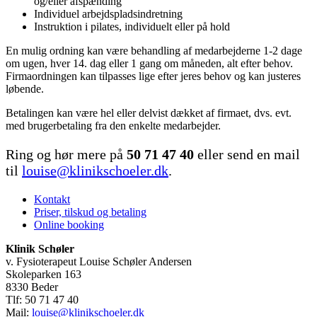
og/eller afspænding
Individuel arbejdspladsindretning
Instruktion i pilates, individuelt eller på hold
En mulig ordning kan være behandling af medarbejderne 1-2 dage
om ugen, hver 14. dag eller 1 gang om måneden, alt efter behov.
Firmaordningen kan tilpasses lige efter jeres behov og kan justeres
lø­bende.
Betalingen kan være hel eller delvist dækket af firmaet, dvs. evt.
med brugerbetaling fra den enkelte medarbejder.
Ring og hør mere på
50 71 47 40
eller send en mail
til
louise@klinikschoeler.dk
.
Kontakt
Priser, tilskud og betaling
Online booking
Klinik Schøler
v. Fysioterapeut Louise Schøler Andersen
Skoleparken 163
8330 Beder
Tlf: 50 71 47 40
Mail:
louise@klinikschoeler.dk